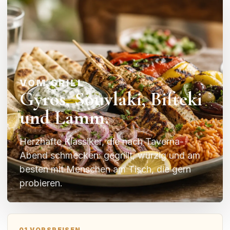
VOM GRILL
Gyros, Souvlaki, Bifteki
und Lamm.
Herzhafte Klassiker, die nach Taverna-
Abend schmecken: gegrillt, würzig und am
besten mit Menschen am Tisch, die gern
probieren.
01 VORSPEISEN